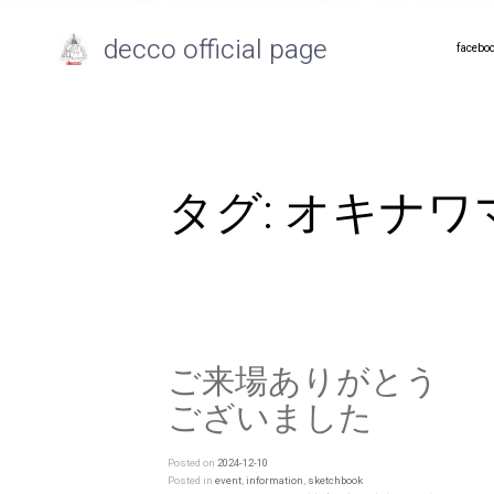
decco official page
facebo
タグ:
オキナワ
ご来場ありがとう
ございました
Posted on
2024-12-10
Posted in
event
,
information
,
sketchbook