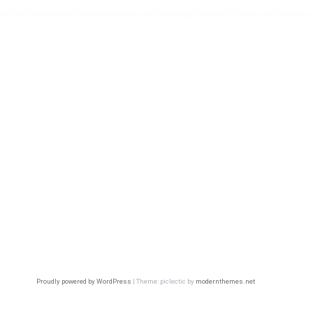
Proudly powered by WordPress
|
Theme: piclectic by
modernthemes.net