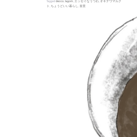
Tagged
decco
,
lagom
,
エッセイなうつわ
,
オキナワマルク
ト
,
ちょうどいい暮らし
,
首里