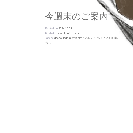
今週末のご案内
Posted on
2024-12-03
Posted in
event
,
information
Tagged
decco
,
lagom
,
オキナワマルクト
,
ちょうどいい暮
らし