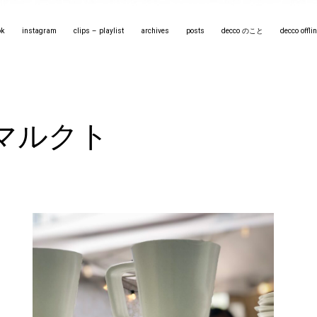
ok
instagram
clips – playlist
archives
posts
decco のこと
decco off
マルクト