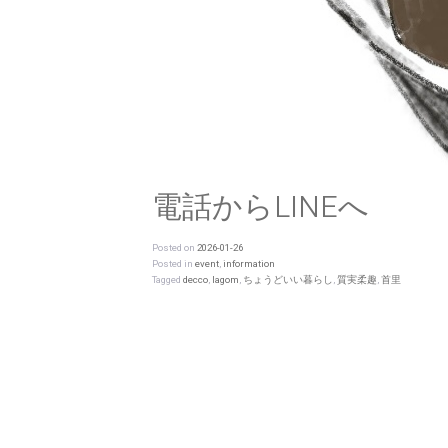
電話からLINEへ
Posted on
2026-01-26
Posted in
event
,
information
Tagged
decco
,
lagom
,
ちょうどいい暮らし
,
質実柔趣
,
首里