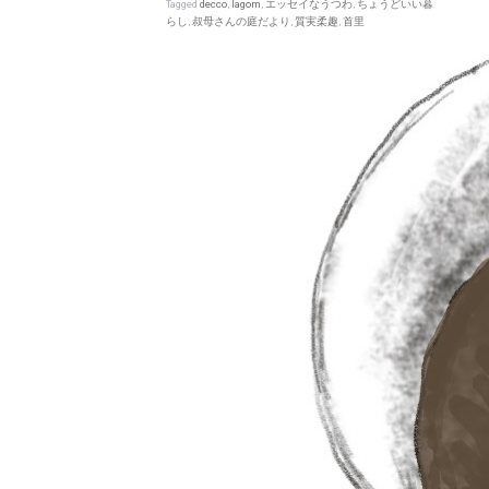
Tagged
decco
,
lagom
,
エッセイなうつわ
,
ちょうどいい暮
らし
,
叔母さんの庭だより
,
質実柔趣
,
首里