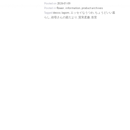
Posted on
2026-01-09
Posted in
flower
,
information
,
product archives
Tagged
decco
,
lagom
,
エッセイなうつわ
,
ちょうどいい暮
らし
,
叔母さんの庭だより
,
質実柔趣
,
首里