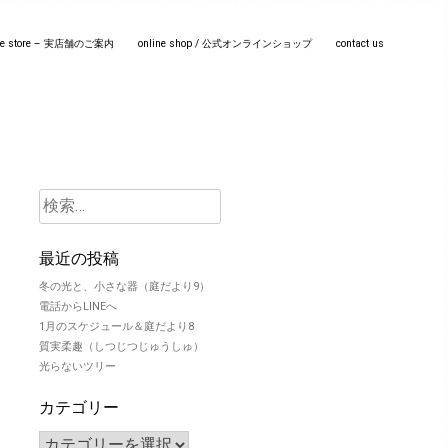
line store – 実店舗のご案内
online shop / 公式オンラインショップ
contact us
最近の投稿
冬の光と、小さな器（庭だより9）
電話からLINEへ
1月のスケジュール＆庭だより8
質実柔趣（しつじつじゅうしゅ）
光らないツリー
カテゴリー