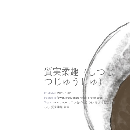
質実柔趣（しつじ
つじゅうしゅ）
Posted on
2026-01-02
Posted in
flower
,
product archives
,
sketchbook
Tagged
decco
,
lagom
,
エッセイなうつわ
,
ちょうどいい暮
らし
,
質実柔趣
,
首里