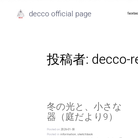
decco official page
facebo
投稿者:
decco-r
冬の光と、小さな
器（庭だより9）
Posted on
2026-01-30
Posted in
information
,
sketchbook