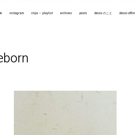
ok
instagram
clips – playlist
archives
posts
decco のこと
decco off
eborn