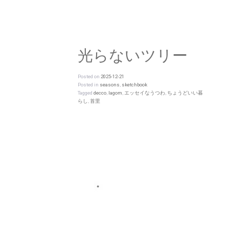
光らないツリー
Posted on
2025-12-21
Posted in
seasons
,
sketchbook
Tagged
decco
,
lagom
,
エッセイなうつわ
,
ちょうどいい暮
らし
,
首里