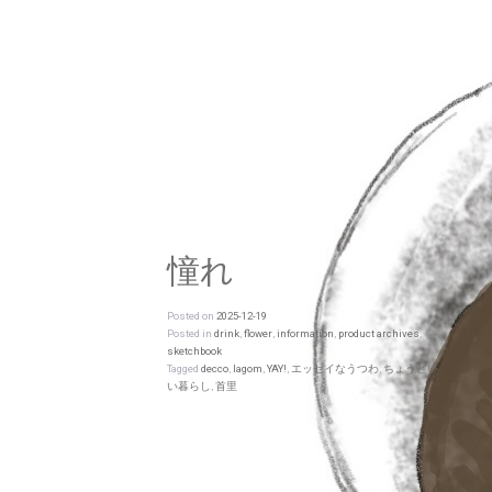
憧れ
Posted on
2025-12-19
Posted in
drink
,
flower
,
information
,
product archives
,
sketchbook
Tagged
decco
,
lagom
,
YAY!
,
エッセイなうつわ
,
ちょうどい
い暮らし
,
首里