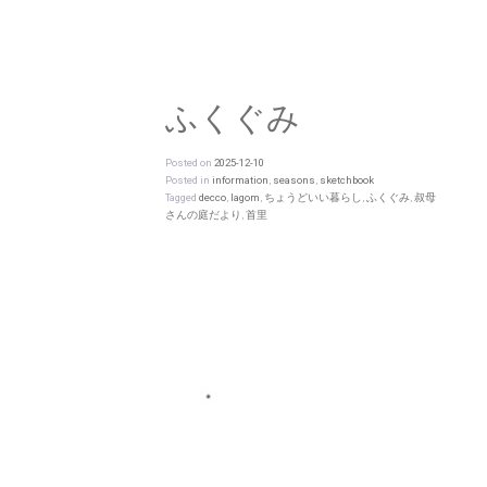
ふくぐみ
Posted on
2025-12-10
Posted in
information
,
seasons
,
sketchbook
Tagged
decco
,
lagom
,
ちょうどいい暮らし
,
ふくぐみ
,
叔母
さんの庭だより
,
首里