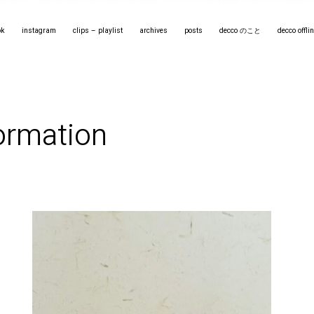
ok
instagram
clips – playlist
archives
posts
decco のこと
decco off
ormation