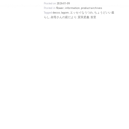
Posted on
2026-01-09
Posted in
flower
,
information
,
product archives
Tagged
decco
,
lagom
,
エッセイなうつわ
,
ちょうどいい暮
らし
,
叔母さんの庭だより
,
質実柔趣
,
首里