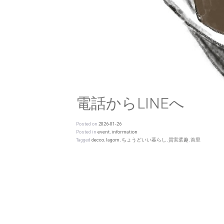
電話からLINEへ
Posted on
2026-01-26
Posted in
event
,
information
Tagged
decco
,
lagom
,
ちょうどいい暮らし
,
質実柔趣
,
首里