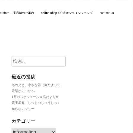
line store – 実店舗のご案内
online shop / 公式オンラインショップ
contact us
最近の投稿
冬の光と、小さな器（庭だより9）
電話からLINEへ
1月のスケジュール＆庭だより8
質実柔趣（しつじつじゅうしゅ）
光らないツリー
カテゴリー