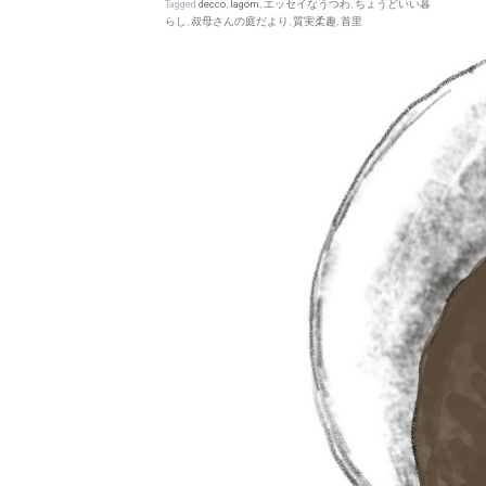
Tagged
decco
,
lagom
,
エッセイなうつわ
,
ちょうどいい暮
らし
,
叔母さんの庭だより
,
質実柔趣
,
首里