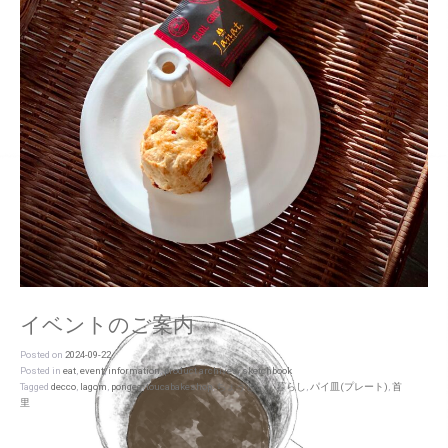
イベントのご案内
Posted on
2024-09-22
Posted in
eat
,
event
,
information
,
product archives
,
sketchbook
Tagged
decco
,
lagom
,
pongee
,
toucabakeshop
,
ちょうどいい暮らし
,
パイ皿(プレート)
,
首
里