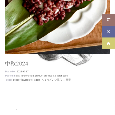
中秋2024
Posted on
2024-09-17
Posted in
eat
,
information
,
product archives
,
sketchbook
Tagged
decco
,
flowerplate
,
lagom
,
ちょうどいい暮らし
,
首里