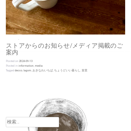
ストアからのお知らせ/メディア掲載のご
案内
Posted on
2024-09-13
Posted in
information
,
media
Tagged
decco
,
lagom
,
おきなわいちば
,
ちょうどいい暮らし
,
首里