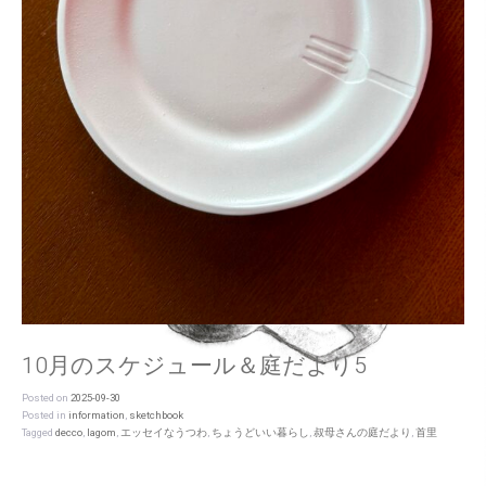
10月のスケジュール＆庭だより5
Posted on
2025-09-30
Posted in
information
,
sketchbook
Tagged
decco
,
lagom
,
エッセイなうつわ
,
ちょうどいい暮らし
,
叔母さんの庭だより
,
首里