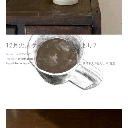
12月のスケジュール＆庭だより7
Posted on
2025-12-01
Posted in
information
,
sketchbook
Tagged
decco
,
lagom
,
エッセイなうつわ
,
ちょうどいい暮らし
,
叔母さんの庭だより
,
首里