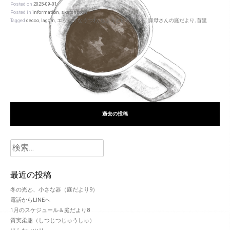
Posted on
2025-09-01
Posted in
information
,
sketchbook
Tagged
decco
,
lagom
,
エッセイなうつわ
,
ちょうどいい暮らし
,
叔母さんの庭だより
,
首里
過去の投稿
最近の投稿
冬の光と、小さな器（庭だより9）
電話からLINEへ
1月のスケジュール＆庭だより8
質実柔趣（しつじつじゅうしゅ）