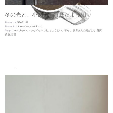
冬の光と、小さな器（庭だより9）
Posted on
2026-01-30
Posted in
information
,
sketchbook
Tagged
decco
,
lagom
,
エッセイなうつわ
,
ちょうどいい暮らし
,
叔母さんの庭だより
,
質実
柔趣
,
首里