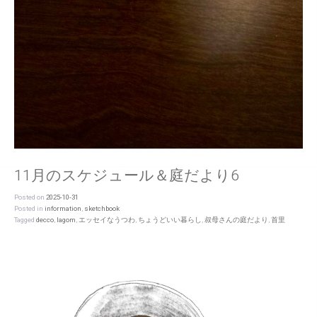
11月のスケジュール＆庭だより6
Posted on
2025-10-31
Posted in
information
,
sketchbook
Tagged
decco
,
lagom
,
エッセイなうつわ
,
ちょうどいい暮らし
,
叔母さんの庭だより
,
首里