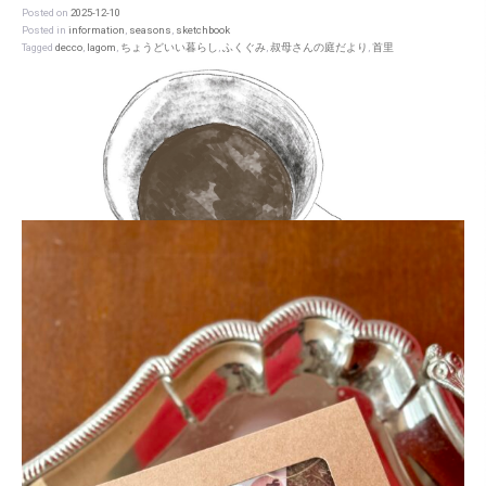
Posted on
2025-12-10
Posted in
information
,
seasons
,
sketchbook
Tagged
decco
,
lagom
,
ちょうどいい暮らし
,
ふくぐみ
,
叔母さんの庭だより
,
首里