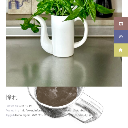
憧れ
Posted on
2025-12-19
Posted in
drink
,
flower
,
information
,
product archives
,
sketchbook
Tagged
decco
,
lagom
,
YAY!
,
エッセイなうつわ
,
ちょうどいい暮らし
,
首里