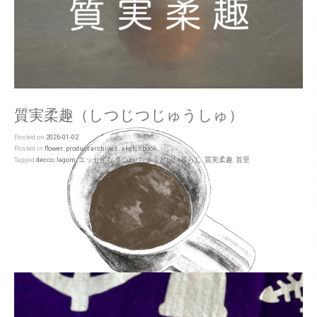
質実柔趣（しつじつじゅうしゅ）
Posted on
2026-01-02
Posted in
flower
,
product archives
,
sketchbook
Tagged
decco
,
lagom
,
エッセイなうつわ
,
ちょうどいい暮らし
,
質実柔趣
,
首里