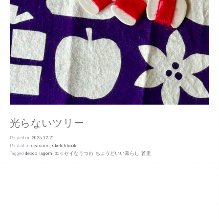
光らないツリー
Posted on
2025-12-21
Posted in
seasons
,
sketchbook
Tagged
decco
,
lagom
,
エッセイなうつわ
,
ちょうどいい暮らし
,
首里