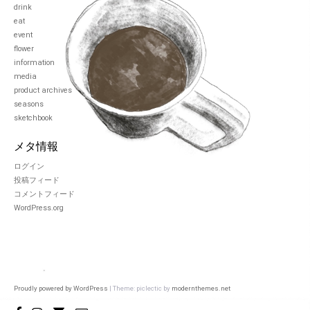
drink
eat
event
flower
information
media
product archives
seasons
sketchbook
メタ情報
ログイン
投稿フィード
コメントフィード
WordPress.org
Proudly powered by WordPress
|
Theme: piclectic by
modernthemes.net