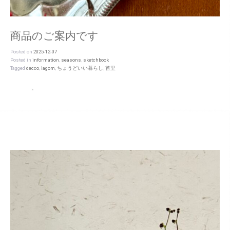
商品のご案内です
Posted on
2025-12-07
Posted in
information
,
seasons
,
sketchbook
Tagged
decco
,
lagom
,
ちょうどいい暮らし
,
首里