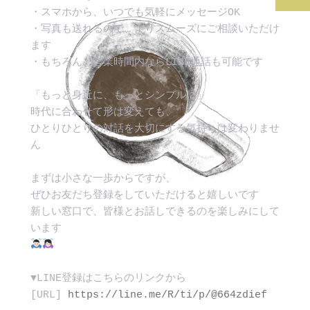
・スマホから、いつでも気軽にメッセージOK 
・写真も送れるので、よりスムーズにご相談いただけ
ます 
・もちろん、営業時間内ならLINE通話も可能です
「もっと身近に、もっとシンプルに」
時代に合わせて形は変えても、 
ひとりひとりの対話を大切にする気持ちは変わりませ
ん
まずは小さな一歩からですが、
ぜひお友だち登録をしていただけると嬉しいです
新しい窓口で、皆様とお話しできるのを楽しみにして
います
▼LINE登録はこちらのリンクから 
[URL]
 https://line.me/R/ti/p/@664zdief