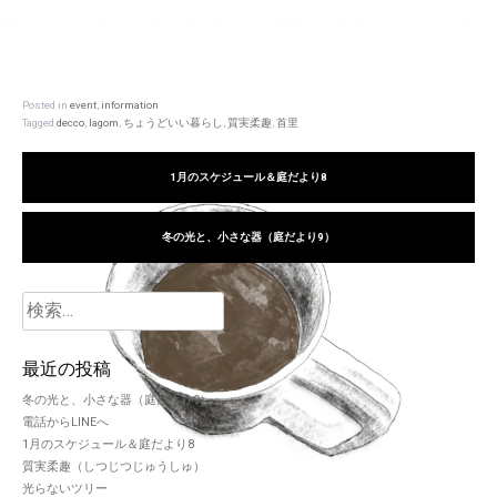
Posted in
event
,
information
Tagged
decco
,
lagom
,
ちょうどいい暮らし
,
質実柔趣
,
首里
1月のスケジュール＆庭だより8
冬の光と、小さな器（庭だより9）
最近の投稿
冬の光と、小さな器（庭だより9）
電話からLINEへ
1月のスケジュール＆庭だより8
質実柔趣（しつじつじゅうしゅ）
光らないツリー