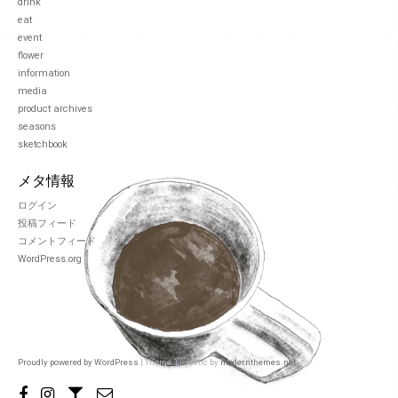
drink
eat
event
flower
information
media
product archives
seasons
sketchbook
メタ情報
ログイン
投稿フィード
コメントフィード
WordPress.org
Proudly powered by WordPress
|
Theme: piclectic by
modernthemes.net