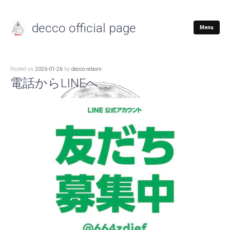
decco official page
Menu
Posted on
2026-01-26
by
decco-reborn
電話からLINEへ