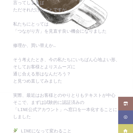
言ってしまえば
ただそれだけのことですが、 
私たちにとっては
「つながり方」を見直す良い機会になりました
修理か、買い替えか…
そう考えたとき、今の私たちにいちばん心地よい形、 
そしてお客様とよりスムーズに
通じ合える形はなんだろう？
と見つめ直してみました
実際、最近はお客様とのやりとりもテキストが中心
そこで、まずは試験的に認証済みの
「LINE公式アカウント」へ窓口を一本化することに
しました
 LINEになって変わること 