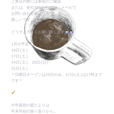
ご来店の際には事前のご確認
または、各社SNSからのDM、メールで
お問い合わせ戴けたら
嬉しいです
どうぞよろしくお願い致します
1月の予定
10日(土)
17日(土)
24日(土)、25日(日)
31日(土)
＊日曜日オープンは25日のみ、17日(土)は17時まで
です＊
今年最初の庭だよりは
年末年始の振り返りから…