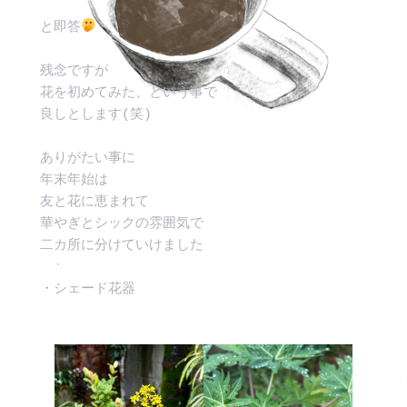
と即答
残念ですが　
花を初めてみた、という事で
良しとします(笑)
ありがたい事に
年末年始は
友と花に恵まれて
華やぎとシックの雰囲気で
二カ所に分けていけました
・シェード花器