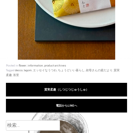
Posted in
flower
,
information
,
product archives
Tagged
decco
,
lagom
,
エッセイなうつわ
,
ちょうどいい暮らし
,
叔母さんの庭だより
,
質実
柔趣
,
首里
質実柔趣（しつじつじゅうしゅ）
電話からLINEへ