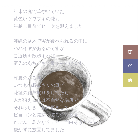
年末の庭で華やいでいた
黄色いツワブキの花も
年越し目前でピークを迎えました
沖縄の庭木で実が食べられるの中に
パパイヤがあるのですが
ご近所を散歩すれば
庭先のあちこちで良くみかけます
昨夏のある朝、
いつもの叔母さんの庭で
花壇の雑草取りをしてたら
人が植えるには不自然な場所で
それらしき、葉の形をして
ピョコンと発芽してるのを発見
たぶん「鳥かな？」と、面白そうだから
抜かずに放置してました