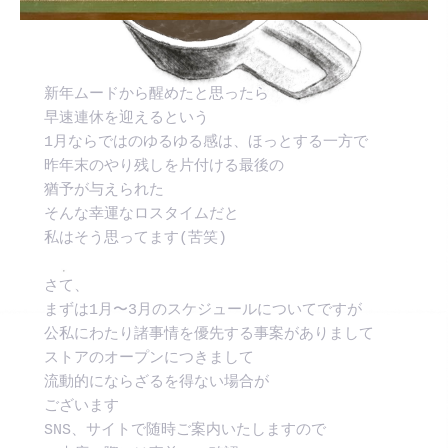
新年ムードから醒めたと思ったら
早速連休を迎えるという
1月ならではのゆるゆる感は、ほっとする一方で
昨年末のやり残しを片付ける最後の
猶予が与えられた
そんな幸運なロスタイムだと
私はそう思ってます(苦笑)
さて、
まずは1月〜3月のスケジュールについてですが
公私にわたり諸事情を優先する事案がありまして
ストアのオープンにつきまして
流動的にならざるを得ない場合が
ございます　
SNS、サイトで随時ご案内いたしますので