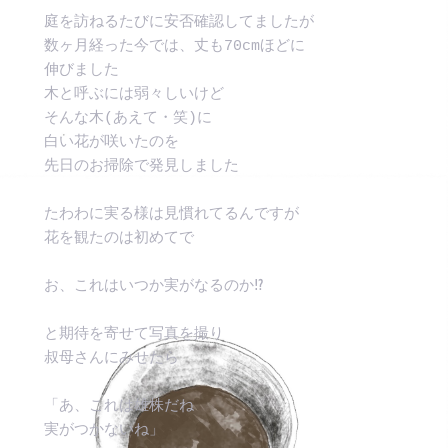
庭を訪ねるたびに安否確認してましたが
数ヶ月経った今では、丈も70cmほどに
伸びました
木と呼ぶには弱々しいけど
そんな木(あえて・笑)に
白い花が咲いたのを
先日のお掃除で発見しました
たわわに実る様は見慣れてるんですが
花を観たのは初めてで
お、これはいつか実がなるのか⁉︎
と期待を寄せて写真を撮り
叔母さんにみせたら
「あ、これは雄株だね
実がつかないね」