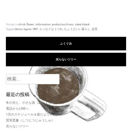
Posted in
drink
,
flower
,
information
,
product archives
,
sketchbook
Tagged
decco
,
lagom
,
YAY!
,
エッセイなうつわ
,
ちょうどいい暮らし
,
首里
ふくぐみ
光らないツリー
最近の投稿
冬の光と、小さな器（庭だより9）
電話からLINEへ
1月のスケジュール＆庭だより8
質実柔趣（しつじつじゅうしゅ）
光らないツリー