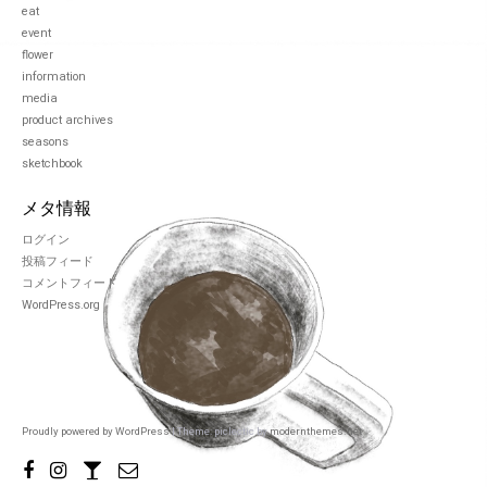
eat
event
flower
information
media
product archives
seasons
sketchbook
メタ情報
ログイン
投稿フィード
コメントフィード
WordPress.org
Proudly powered by WordPress
|
Theme: piclectic by
modernthemes.net