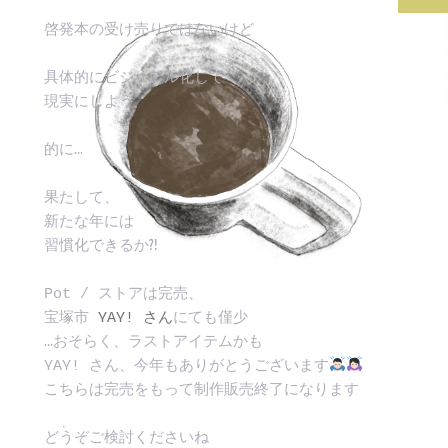
啓発本の受け売りではないけど
具体的にビジュアル化して
現実にしよう
的に…
果たして、
新たな年には
習慣化できるか⁈
Pot / ストアは完売、
宝塚市 
YAY! さん
にても僅少
…おそらく、ラストアイテムかも
YAY! さん、今年もありがとうございます
こちらは完売をもって制作販売終了になります
どうぞご検討くださいね