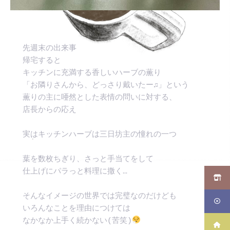
先週末の出来事
帰宅すると
キッチンに充満する香しいハーブの薫り
「お隣りさんから、どっさり戴いたー♫」という
薫りの主に唖然とした表情の問いに対する、
店長からの応え
実はキッチンハーブは三日坊主の憧れの一つ
葉を数枚ちぎり、さっと手当てをして
仕上げにパラっと料理に撒く…
そんなイメージの世界では完璧なのだけども
いろんなことを理由につけては
なかなか上手く続かない(苦笑)