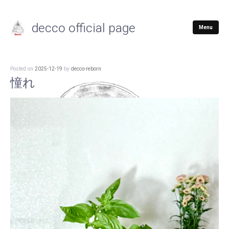
decco official page
Menu
Posted on
2025-12-19
by
decco-reborn
憧れ